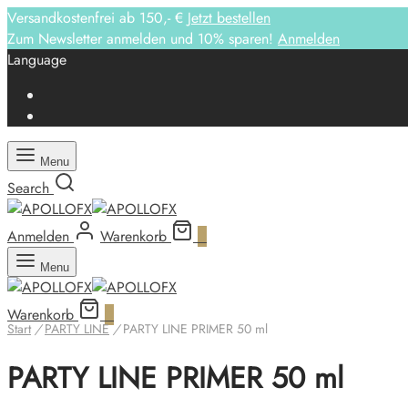
Versandkostenfrei ab 150,- €
Jetzt bestellen
Zum Newsletter anmelden und 10% sparen!
Anmelden
Language
Menu
Search
Anmelden
Warenkorb
0
Menu
Warenkorb
0
Start
/
PARTY LINE
/
PARTY LINE PRIMER 50 ml
PARTY LINE PRIMER 50 ml