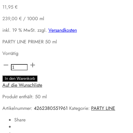
11,95
€
239,00
€
/
1000
ml
inkl. 19 % MwSt.
zzgl.
Versandkosten
PARTY LINE PRIMER 50 ml
Vorrätig
PARTY
LINE
PRIMER
In den Warenkorb
Auf die Wunschliste
50
ml
Produkt enthält: 50
ml
Menge
Artikelnummer:
4262380551961
Kategorie:
PARTY LINE
Share