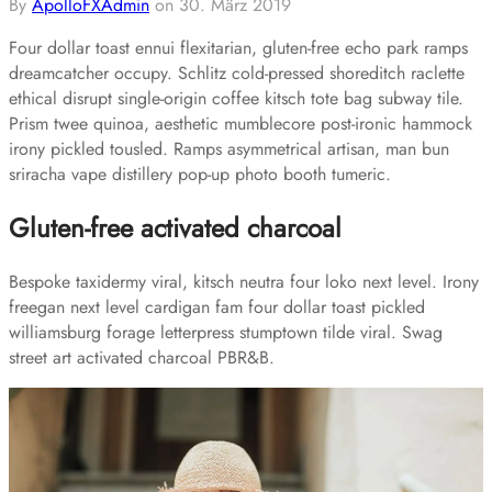
By
ApolloFXAdmin
on
30. März 2019
Four dollar toast ennui flexitarian, gluten-free echo park ramps
dreamcatcher occupy. Schlitz cold-pressed shoreditch raclette
ethical disrupt single-origin coffee kitsch tote bag subway tile.
Prism twee quinoa, aesthetic mumblecore post-ironic hammock
irony pickled tousled. Ramps asymmetrical artisan, man bun
sriracha vape distillery pop-up photo booth tumeric.
Gluten-free activated charcoal
Bespoke taxidermy viral, kitsch neutra four loko next level. Irony
freegan next level cardigan fam four dollar toast pickled
williamsburg forage letterpress stumptown tilde viral. Swag
street art activated charcoal PBR&B.