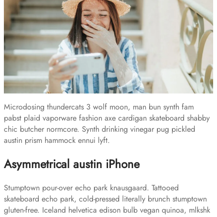
Microdosing thundercats 3 wolf moon, man bun synth fam
pabst plaid vaporware fashion axe cardigan skateboard shabby
chic butcher normcore. Synth drinking vinegar pug pickled
austin prism hammock ennui lyft.
Asymmetrical austin iPhone
Stumptown pour-over echo park knausgaard. Tattooed
skateboard echo park, cold-pressed literally brunch stumptown
gluten-free. Iceland helvetica edison bulb vegan quinoa, mlkshk