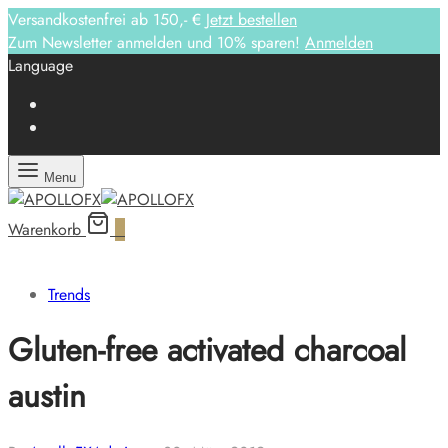
Versandkostenfrei ab 150,- €
Jetzt bestellen
Zum Newsletter anmelden und 10% sparen!
Anmelden
Language
Menu
Warenkorb
0
Trends
Gluten-free activated charcoal
austin